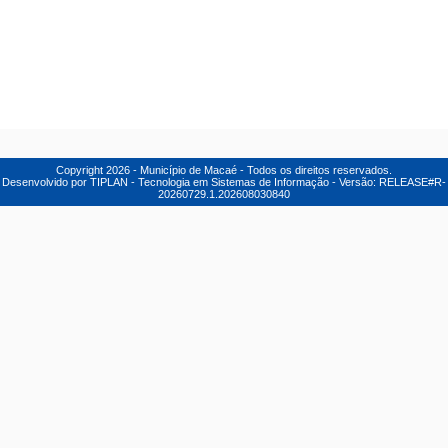
Copyright
2026
- Município de Macaé - Todos os direitos reservados.
Desenvolvido por TIPLAN - Tecnologia em Sistemas de Informação - Versão:
RELEASE#R-
20260729.1.202608030840