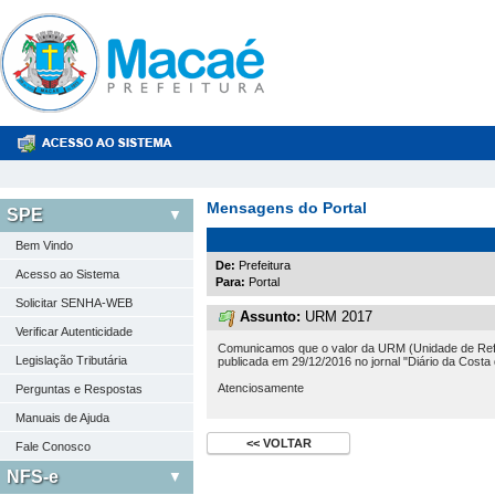
Mensagens do Portal
SPE
Bem Vindo
De:
Prefeitura
Acesso ao Sistema
Para:
Portal
Solicitar SENHA-WEB
Assunto:
URM 2017
Verificar Autenticidade
Comunicamos que o valor da URM (Unidade de Refe
Legislação Tributária
publicada em 29/12/2016 no jornal "Diário da Costa 
Atenciosamente
Perguntas e Respostas
Manuais de Ajuda
Fale Conosco
NFS-e