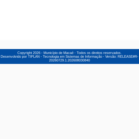
Copyright
2026
- Município de Macaé - Todos os direitos reservados.
Desenvolvido por TIPLAN - Tecnologia em Sistemas de Informação - Versão:
RELEASE#R-
20260729.1.202608030840