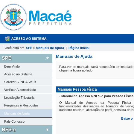
Você está em
SPE
>
Manuais de Ajuda
|
Página Inicial
Manuais de Ajuda
SPE
Bem Vindo
Para ver os manuais, será necessário ter instalad
clique na figura ao lado:
Acesso ao Sistema
Solicitar SENHA-WEB
Manuais Pessoa Física
Verificar Autenticidade
- Manual de Acesso a NFS-e para Pessoa Física
Legislação Tributária
O Manual de Acesso da Pessoa Física mo
Perguntas e Respostas
funcionalidades destinadas ao Tomador de Serv
cadastro no siste, alteração do perfil, consulta de N
Manuais de Ajuda
Baixe o
Fale Conosco
NFS-e