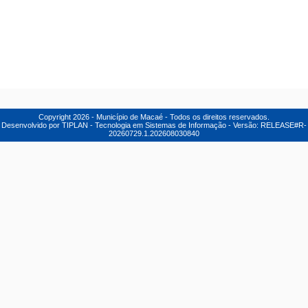
Copyright
2026
- Município de Macaé - Todos os direitos reservados.
Desenvolvido por TIPLAN - Tecnologia em Sistemas de Informação - Versão:
RELEASE#R-
20260729.1.202608030840